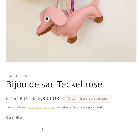
Ouvrir
le
média
TIMELESS PARIS
1
Bijou de sac Teckel rose
dans
une
fenêtre
modale
Prix
Prix
€13,93 EUR
€19,90 EUR
Victime de son succès
habituel
promotionnel
Taxes incluses.
Frais d'expédition
calculés à l'étape de paiement.
Quantité
Réduire
Augmenter
la
la