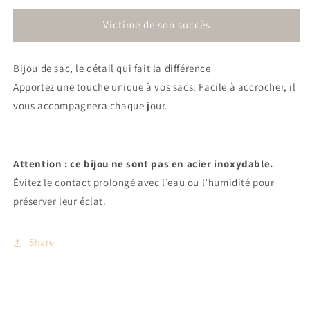
quantité
quantité
Victime de son succès
de
de
Bijou
Bijou
de
de
Bijou de sac, le détail qui fait la différence
sac
sac
Teckel
Teckel
Apportez une touche unique à vos sacs. Facile à accrocher, il
rose
rose
vous accompagnera chaque jour.
Attention : ce bijou ne sont pas en acier inoxydable.
Évitez le contact prolongé avec l’eau ou l’humidité pour
préserver leur éclat.
Share