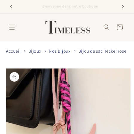
et
passer
Livraison offerte dès 60€
au
contenu
Panier
Accueil
Bijoux
Nos Bijoux
Bijou de sac Teckel rose
Passer aux
informations
produits