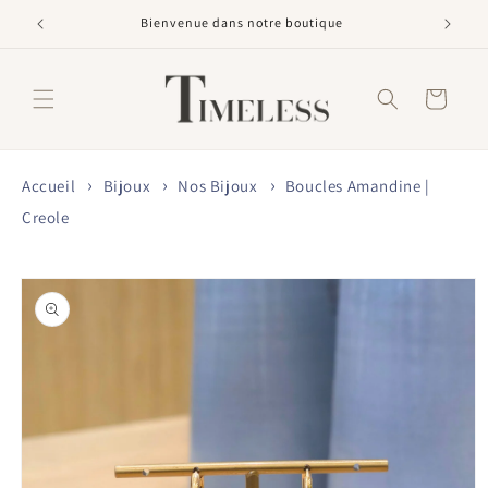
et
passer
Bienvenue dans notre boutique
au
contenu
Panier
Accueil
Bijoux
Nos Bijoux
Boucles Amandine |
Creole
Passer aux
informations
produits