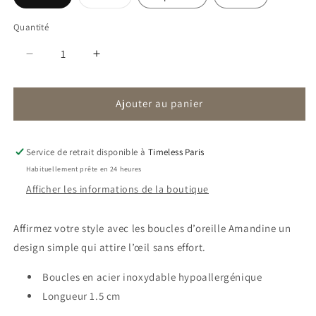
épuisée
ou
indisponible
Quantité
Réduire
Augmenter
la
la
quantité
quantité
Ajouter au panier
de
de
Boucles
Boucles
Amandine
Amandine
|
|
Service de retrait disponible à
Timeless Paris
Creole
Creole
Habituellement prête en 24 heures
Afficher les informations de la boutique
Affirmez votre style avec les boucles d’oreille Amandine un
design simple qui attire l’œil sans effort.
Boucles en acier inoxydable hypoallergénique
Longueur 1.5
cm