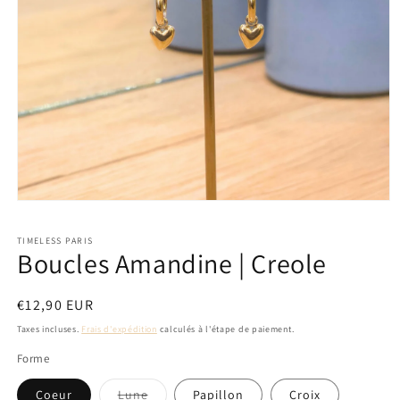
Ouvrir
le
média
TIMELESS PARIS
1
Boucles Amandine | Creole
dans
une
fenêtre
modale
Prix
€12,90 EUR
habituel
Taxes incluses.
Frais d'expédition
calculés à l'étape de paiement.
Forme
Variante
Coeur
Lune
Papillon
Croix