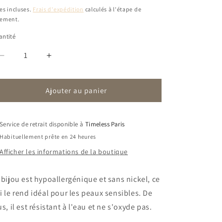
bituel
es incluses.
Frais d'expédition
calculés à l'étape de
iement.
ntité
Réduire
Augmenter
la
la
quantité
quantité
Ajouter au panier
de
de
Boucles
Boucles
Dayo
Dayo
|
|
Service de retrait disponible à
Timeless Paris
Pendante
Pendante
Habituellement prête en 24 heures
|
|
Afficher les informations de la boutique
Perle
Perle
 bijou est hypoallergénique et sans nickel, ce
i le rend idéal pour les peaux sensibles. De
us, il est résistant à l'eau et ne s'oxyde pas.