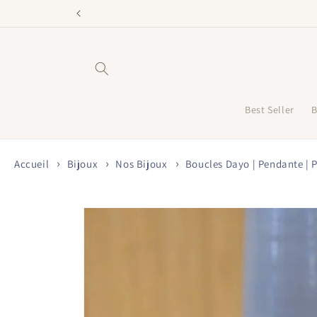
et
passer
au
contenu
Best Seller
B
Accueil
Bijoux
Nos Bijoux
Boucles Dayo | Pendante | P
Passer aux
informations
produits