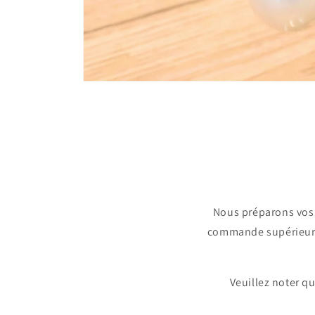
Ouvrir
le
média
1
dans
une
fenêtre
modale
Nous préparons vos 
commande supérieure à
Veuillez noter q