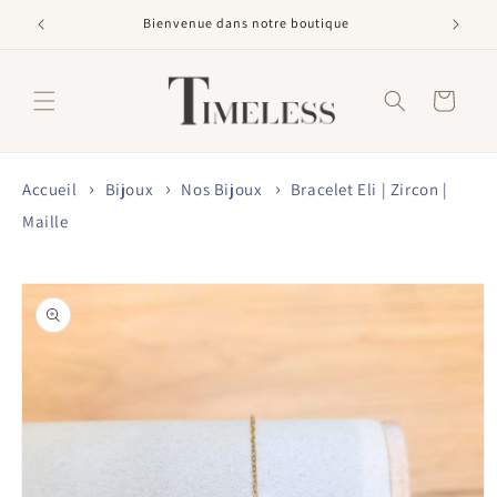
et
passer
Bienvenue dans notre boutique
au
contenu
Panier
Accueil
Bijoux
Nos Bijoux
Bracelet Eli | Zircon |
Maille
Passer aux
informations
produits