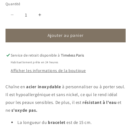
Quantité
Réduire
Augmenter
la
la
quantité
quantité
Ajouter au panier
de
de
Bracelet
Bracelet
Eli
Eli
|
|
Service de retrait disponible à
Timeless Paris
Zircon
Zircon
Habituellement prête en 24 heures
|
|
Afficher les informations de la boutique
Maille
Maille
Chaîne en
acier inoxydable
à personnaliser ou à porter seul.
Il est hypoallergénique et sans nickel, ce qui le rend idéal
pour les peaux sensibles. De plus, il est
résistant à l'eau
et
ne
s'oxyde pas.
La longueur du
bracelet
est de 15 cm.