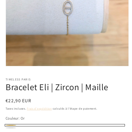
Ouvrir
le
média
TIMELESS PARIS
1
Bracelet Eli | Zircon | Maille
dans
une
fenêtre
modale
Prix
€22,90 EUR
habituel
Taxes incluses.
Frais d'expédition
calculés à l'étape de paiement.
Couleur:
Or
Or
Silver