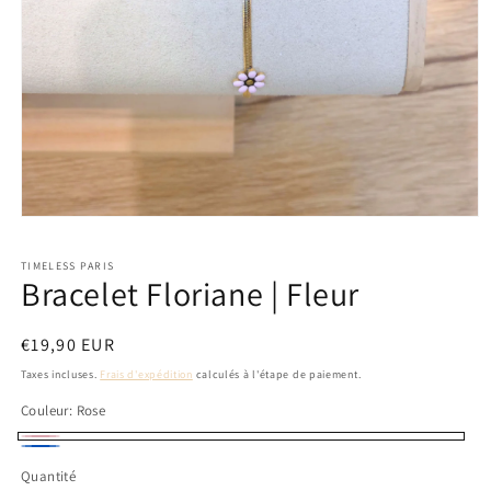
Ouvrir
le
média
TIMELESS PARIS
1
Bracelet Floriane | Fleur
dans
une
fenêtre
modale
Prix
€19,90 EUR
habituel
Taxes incluses.
Frais d'expédition
calculés à l'étape de paiement.
Couleur:
Rose
Rose
Bleu
Quantité