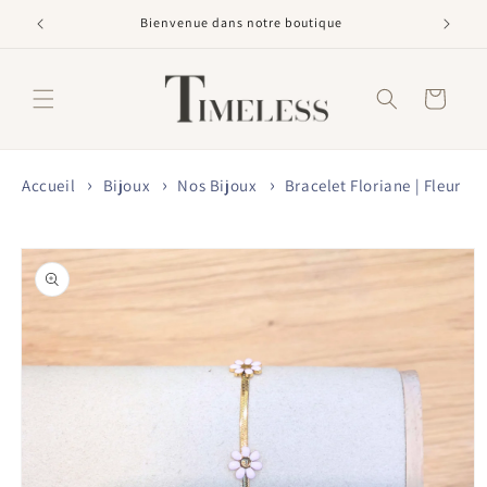
et
passer
Bienvenue dans notre boutique
au
contenu
Panier
Accueil
Bijoux
Nos Bijoux
Bracelet Floriane | Fleur
Passer aux
informations
produits