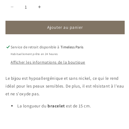
Réduire
Augmenter
la
la
quantité
quantité
Ajouter au panier
de
de
Bracelet
Bracelet
Floriane
Floriane
|
|
Service de retrait disponible à
Timeless Paris
Fleur
Fleur
Habituellement prête en 24 heures
Afficher les informations de la boutique
Le bijou est hypoallergénique et sans nickel, ce qui le rend
idéal pour les peaux sensibles. De plus, il est résistant à l'eau
et ne s'oxyde pas.
La longueur du
bracelet
est de 15 cm.