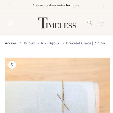
et
passer
Bienvenue dans notre boutique
au
contenu
Panier
Accueil
Bijoux
Nos Bijoux
Bracelet Grace | Zircon
Passer aux
informations
produits