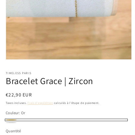
Ouvrir
le
média
TIMELESS PARIS
1
Bracelet Grace | Zircon
dans
une
fenêtre
modale
Prix
€22,90 EUR
habituel
Taxes incluses.
Frais d'expédition
calculés à l'étape de paiement.
Couleur:
Or
Or
Silver
Quantité