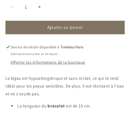
Réduire
Augmenter
la
la
quantité
quantité
Ajouter au panier
de
de
Bracelet
Bracelet
Grace
Grace
|
|
Service de retrait disponible à
Timeless Paris
Zircon
Zircon
Habituellement prête en 24 heures
Afficher les informations de la boutique
Le bijou est hypoallergénique et sans nickel, ce qui le rend
idéal pour les peaux sensibles. De plus, il est résistant à l'eau
et ne s'oxyde pas.
La longueur du
bracelet
est de 15 cm.