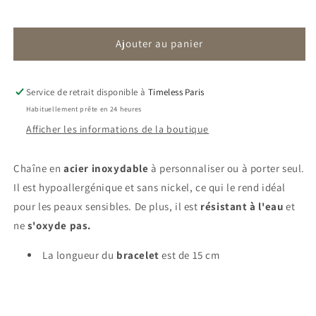
la
la
quantité
quantité
Ajouter au panier
de
de
Bracelet
Bracelet
Jeanne
Jeanne
|
|
Service de retrait disponible à
Timeless Paris
Papillon
Papillon
Habituellement prête en 24 heures
Afficher les informations de la boutique
Chaîne en
acier inoxydable
à personnaliser ou à porter seul.
Il est hypoallergénique et sans nickel, ce qui le rend idéal
pour les peaux sensibles. De plus, il est
résistant à l'eau
et
ne
s'oxyde pas.
La longueur du
bracelet
est de 15 cm