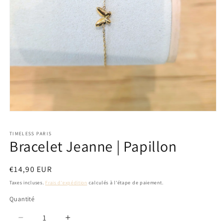
Ouvrir
le
média
TIMELESS PARIS
1
Bracelet Jeanne | Papillon
dans
une
fenêtre
modale
Prix
€14,90 EUR
habituel
Taxes incluses.
Frais d'expédition
calculés à l'étape de paiement.
Quantité
Réduire
Augmenter