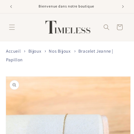
et
passer
Bienvenue dans notre boutique
au
contenu
Panier
Accueil
Bijoux
Nos Bijoux
Bracelet Jeanne |
Papillon
Passer aux
informations
produits