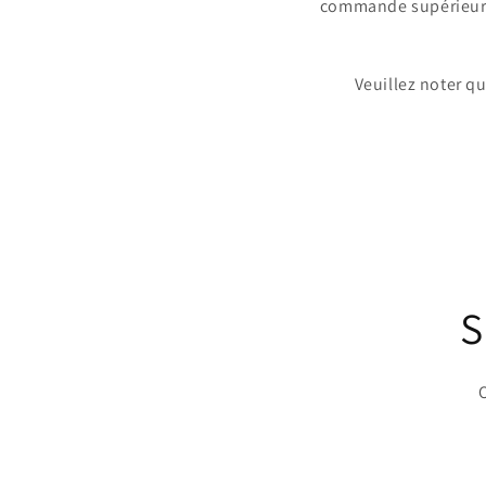
commande supérieure à
Veuillez noter q
S
O