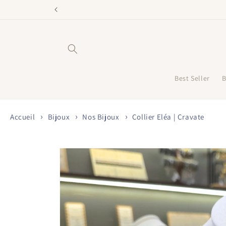
et
passer
au
contenu
Best Seller
B
Accueil
Bijoux
Nos Bijoux
Collier Eléa | Cravate
Passer aux
informations
produits