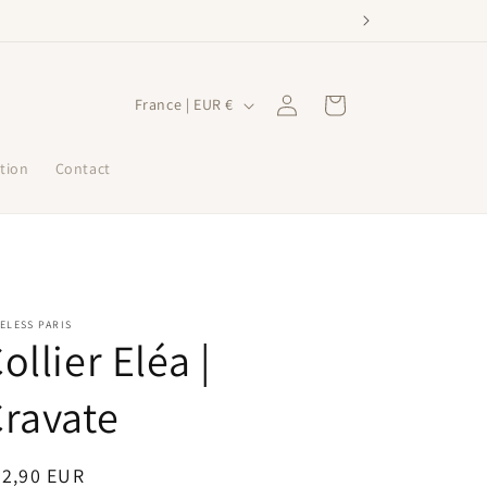
P
Connexion
Panier
France | EUR €
a
y
tion
Contact
s
/
r
é
ELESS PARIS
g
ollier Eléa |
i
o
ravate
n
ix
22,90 EUR