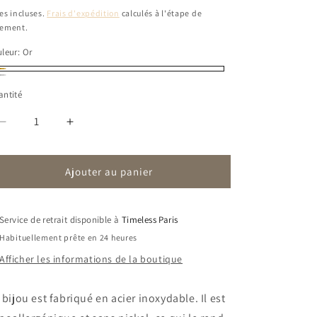
bituel
es incluses.
Frais d'expédition
calculés à l'étape de
iement.
leur:
Or
ver
ntité
Réduire
Augmenter
la
la
quantité
quantité
Ajouter au panier
de
de
Collier
Collier
Eléa
Eléa
|
|
Service de retrait disponible à
Timeless Paris
Cravate
Cravate
Habituellement prête en 24 heures
Afficher les informations de la boutique
 bijou est fabriqué en acier inoxydable. Il est