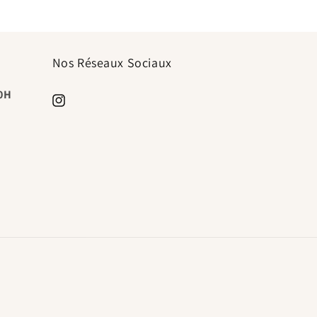
Nos Réseaux Sociaux
20H
https://www.instagram.com/timeless.paris.shop/