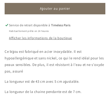
quantité
quantité
Ajouter au panier
de
de
Collier
Collier
Aëna
Aëna
|
|
Service de retrait disponible à
Timeless Paris
Perle
Perle
Habituellement prête en 24 heures
Afficher les informations de la boutique
Ce bijou est fabriqué en acier inoxydable. Il est
hypoallergénique et sans nickel, ce qui le rend idéal pour les
peaux sensibles. De plus, il est résistant à l'eau et ne s'oxyde
pas, assuré
La longueur est de 43 cm avec 5 cm ajustable.
La longueur de la chaine pendante est de 7 cm.