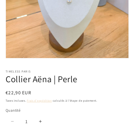
Ouvrir
le
média
TIMELESS PARIS
1
Collier Aëna | Perle
dans
une
fenêtre
modale
Prix
€22,90 EUR
habituel
Taxes incluses.
Frais d'expédition
calculés à l'étape de paiement.
Quantité
Réduire
Augmenter
la
la