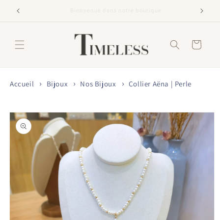
et
passer
Livraison offerte dès 60€
au
contenu
Panier
Accueil
Bijoux
Nos Bijoux
Collier Aëna | Perle
Passer aux
informations
produits