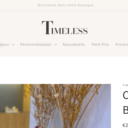
Livraison offerte dès 60€
ijoux
Personnalisation
Nouveautés
Petit Prix
Promo
TIM
C
Pr
€