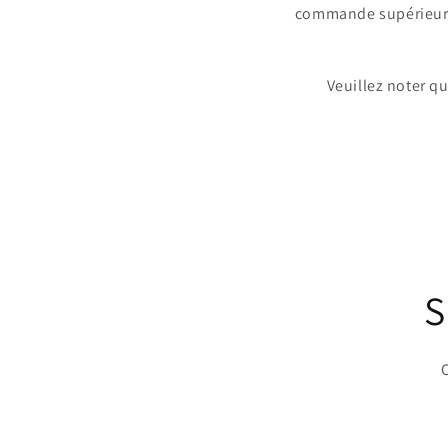
commande supérieure à
Veuillez noter q
S
O