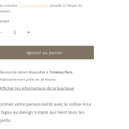
bituel
es incluses.
Frais d'expédition
calculés à l'étape de
iement.
ntité
Réduire
Augmenter
la
la
quantité
quantité
Ajouter au panier
de
de
Collier
Collier
Ana
Ana
|
|
Service de retrait disponible à
Timeless Paris
Basique
Basique
Habituellement prête en 24 heures
Afficher les informations de la boutique
primez votre personnalité avec le collier Ana
 bijou au design simple qui tient tous les
gards.