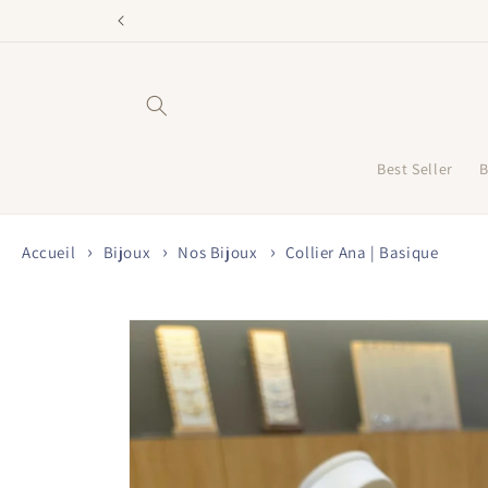
et
passer
au
contenu
Best Seller
B
Accueil
Bijoux
Nos Bijoux
Collier Ana | Basique
Passer aux
informations
produits