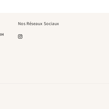
Nos Réseaux Sociaux
20H
https://www.instagram.com/timeless.paris.shop/