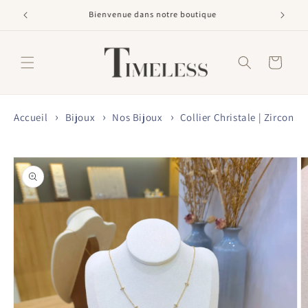
et
passer
Livraison offerte dès 60€
au
contenu
Panier
Accueil
Bijoux
Nos Bijoux
Collier Christale | Zircon
Passer aux
informations
produits