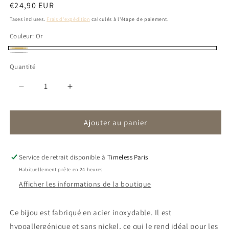
Prix
€24,90 EUR
habituel
Taxes incluses.
Frais d'expédition
calculés à l'étape de paiement.
Couleur:
Or
Or
Silver
Quantité
Réduire
Augmenter
la
la
quantité
quantité
Ajouter au panier
de
de
Collier
Collier
Christale
Christale
|
|
Service de retrait disponible à
Timeless Paris
Zircon
Zircon
Habituellement prête en 24 heures
Afficher les informations de la boutique
Ce bijou est fabriqué en acier inoxydable. Il est
hypoallergénique et sans nickel, ce qui le rend idéal pour les