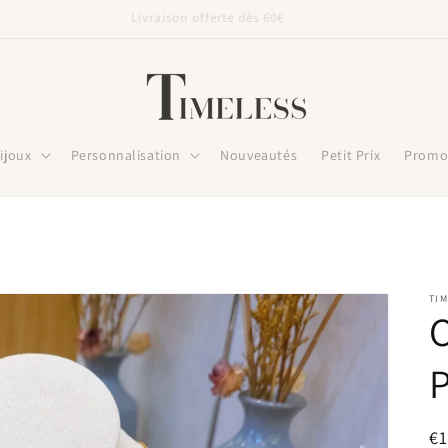
Livraison offerte dès 60€
ijoux
Personnalisation
Nouveautés
Petit Prix
Promo
TIM
C
P
Pr
€