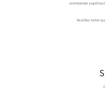
commande supérieure à
Veuillez noter q
S
O