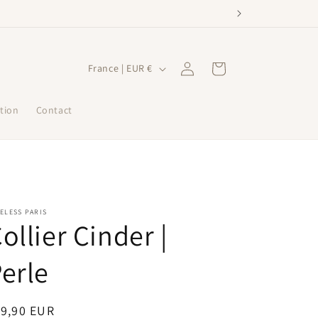
P
Connexion
Panier
France | EUR €
a
y
tion
Contact
s
/
r
é
ELESS PARIS
g
ollier Cinder |
i
o
erle
n
ix
19,90 EUR