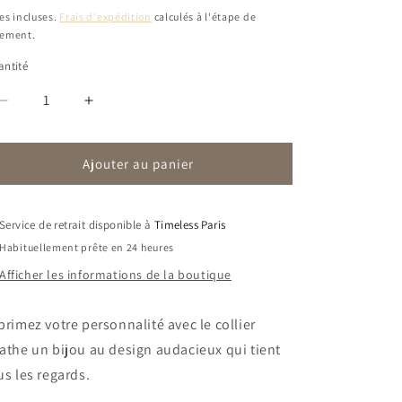
bituel
es incluses.
Frais d'expédition
calculés à l'étape de
iement.
ntité
Réduire
Augmenter
la
la
quantité
quantité
Ajouter au panier
de
de
Collier
Collier
Cinder
Cinder
|
|
Service de retrait disponible à
Timeless Paris
Perle
Perle
Habituellement prête en 24 heures
Afficher les informations de la boutique
primez votre personnalité avec le collier
athe un bijou au design audacieux qui tient
us les regards.