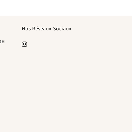
Nos Réseaux Sociaux
20H
https://www.instagram.com/timeless.paris.shop/