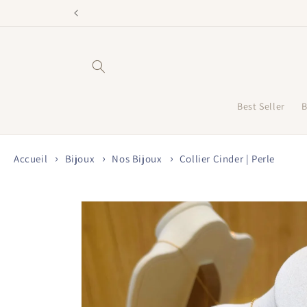
et
passer
au
contenu
Best Seller
B
Accueil
Bijoux
Nos Bijoux
Collier Cinder | Perle
Passer aux
informations
produits