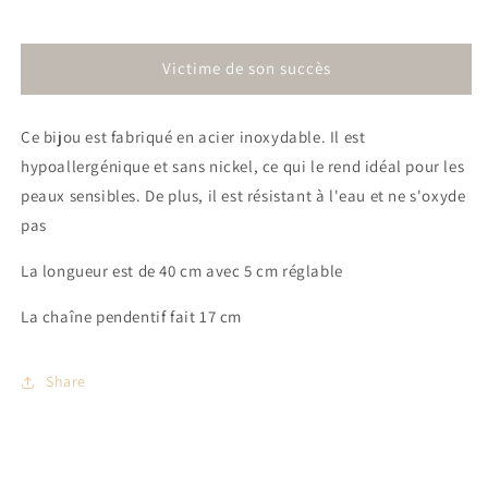
Réduire
Augmenter
la
la
quantité
quantité
Victime de son succès
de
de
Collier
Collier
Croix
Croix
Ce bijou est fabriqué en acier inoxydable. Il est
|
|
Cravate
Cravate
hypoallergénique et sans nickel, ce qui le rend idéal pour les
|
|
peaux sensibles. De plus, il est résistant à l'eau et ne s'oxyde
Zircon
Zircon
pas
La longueur est de 40 cm avec 5 cm réglable
La chaîne pendentif fait 17 cm
Share