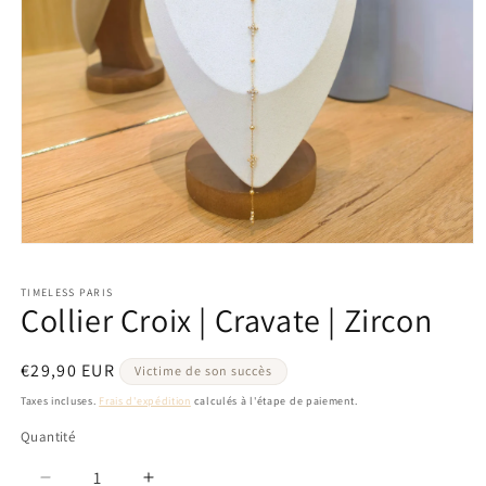
Ouvrir
le
média
TIMELESS PARIS
1
Collier Croix | Cravate | Zircon
dans
une
fenêtre
modale
Prix
€29,90 EUR
Victime de son succès
habituel
Taxes incluses.
Frais d'expédition
calculés à l'étape de paiement.
Quantité