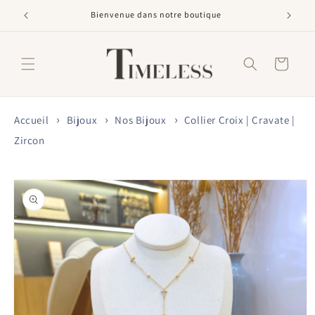
et
passer
Bienvenue dans notre boutique
au
contenu
Panier
Accueil
Bijoux
Nos Bijoux
Collier Croix | Cravate |
Zircon
Passer aux
informations
produits