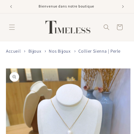
et
passer
Livraison offerte dès 60€
au
contenu
Panier
Accueil
Bijoux
Nos Bijoux
Collier Sienna | Perle
Passer aux
informations
produits