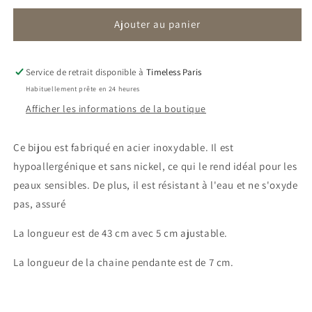
quantité
quantité
Ajouter au panier
de
de
Collier
Collier
Sienna
Sienna
|
|
Service de retrait disponible à
Timeless Paris
Perle
Perle
Habituellement prête en 24 heures
Afficher les informations de la boutique
Ce bijou est fabriqué en acier inoxydable. Il est
hypoallergénique et sans nickel, ce qui le rend idéal pour les
peaux sensibles. De plus, il est résistant à l'eau et ne s'oxyde
pas, assuré
La longueur est de 43 cm avec 5 cm ajustable.
La longueur de la chaine pendante est de 7 cm.