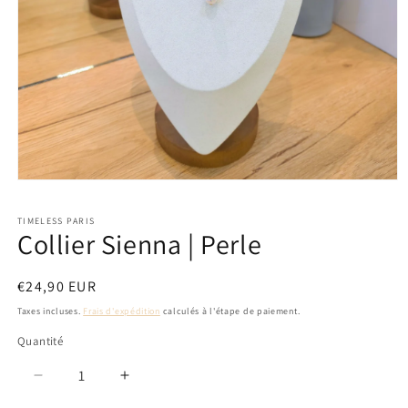
Ouvrir
le
média
TIMELESS PARIS
1
Collier Sienna | Perle
dans
une
fenêtre
modale
Prix
€24,90 EUR
habituel
Taxes incluses.
Frais d'expédition
calculés à l'étape de paiement.
Quantité
Réduire
Augmenter
la
la