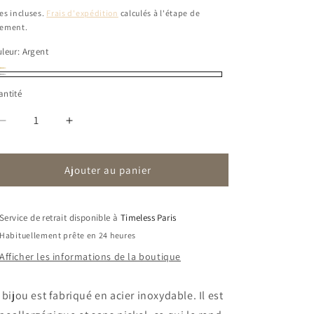
bituel
es incluses.
Frais d'expédition
calculés à l'étape de
iement.
leur:
Argent
riante
gent
ntité
uisée
Réduire
Augmenter
disponible
la
la
quantité
quantité
Ajouter au panier
de
de
Collier
Collier
Theodora
Theodora
|
|
Service de retrait disponible à
Timeless Paris
Maille
Maille
Habituellement prête en 24 heures
Afficher les informations de la boutique
 bijou est fabriqué en acier inoxydable. Il est