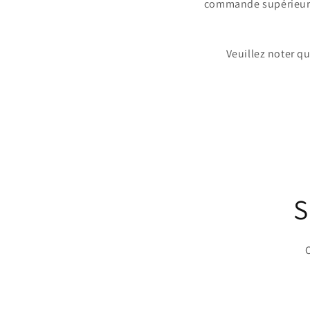
commande supérieure à
Veuillez noter q
S
O