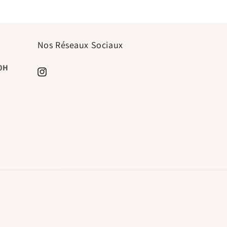
Nos Réseaux Sociaux
20H
https://www.instagram.com/timeless.paris.shop/