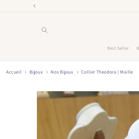
et
passer
au
contenu
Best Seller
B
Accueil
Bijoux
Nos Bijoux
Collier Theodora | Maille
Passer aux
informations
produits