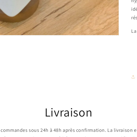
hy
id
ré
La
Livraison
commandes sous 24h à 48h après confirmation. La livraison es