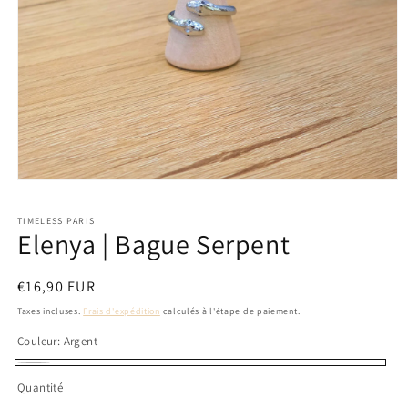
Ouvrir
le
média
TIMELESS PARIS
1
Elenya | Bague Serpent
dans
une
fenêtre
modale
Prix
€16,90 EUR
habituel
Taxes incluses.
Frais d'expédition
calculés à l'étape de paiement.
Couleur:
Argent
Argent
Quantité