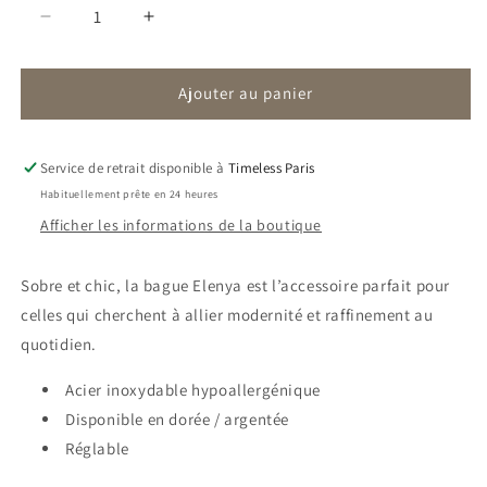
Réduire
Augmenter
la
la
quantité
quantité
Ajouter au panier
de
de
Elenya
Elenya
|
|
Bague
Bague
Service de retrait disponible à
Timeless Paris
Serpent
Serpent
Habituellement prête en 24 heures
Afficher les informations de la boutique
Sobre et chic, la bague Elenya est l’accessoire parfait pour
celles qui cherchent à allier modernité et raffinement au
quotidien.
Acier inoxydable hypoallergénique
Disponible en dorée / argentée
Réglable