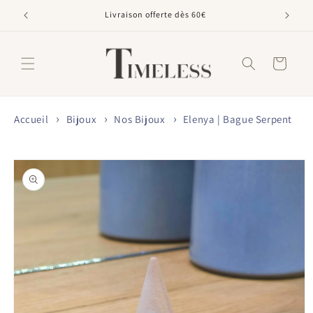
et
passer
Livraison offerte dès 60€
au
contenu
Panier
Accueil
Bijoux
Nos Bijoux
Elenya | Bague Serpent
Passer aux
informations
produits