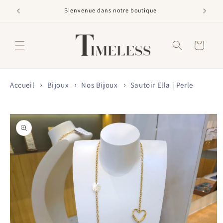
et
passer
Bienvenue dans notre boutique
au
contenu
Panier
Accueil
Bijoux
Nos Bijoux
Sautoir Ella | Perle
Passer aux
informations
produits