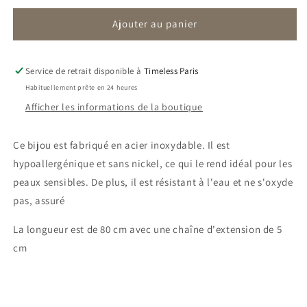
quantité
quantité
Ajouter au panier
de
de
Sautoir
Sautoir
Ella
Ella
|
|
Service de retrait disponible à
Timeless Paris
Perle
Perle
Habituellement prête en 24 heures
Afficher les informations de la boutique
Ce bijou est fabriqué en acier inoxydable. Il est
hypoallergénique et sans nickel, ce qui le rend idéal pour les
peaux sensibles. De plus, il est résistant à l'eau et ne s'oxyde
pas, assuré
La longueur est de 80 cm avec une chaîne d'extension de 5
cm