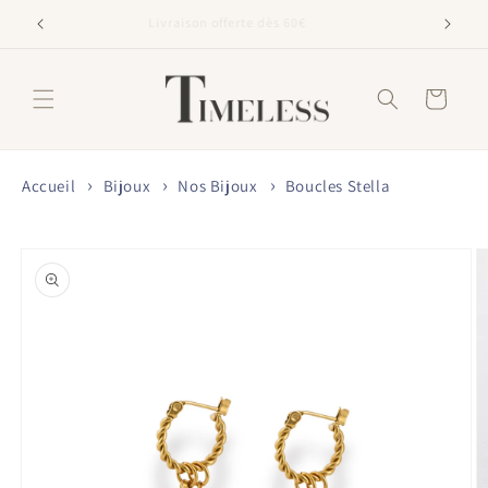
et
passer
Livraison offerte dès 60€
au
contenu
Panier
Accueil
Bijoux
Nos Bijoux
Boucles Stella
Passer aux
informations
produits