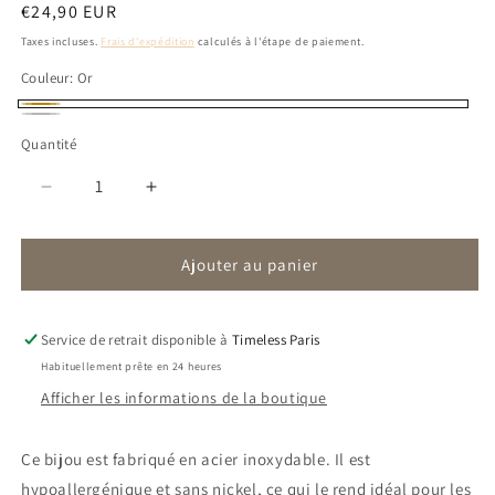
Prix
€24,90 EUR
habituel
Taxes incluses.
Frais d'expédition
calculés à l'étape de paiement.
Couleur:
Or
Or
Silver
Quantité
Réduire
Augmenter
la
la
quantité
quantité
Ajouter au panier
de
de
Boucles
Boucles
Stella
Stella
Service de retrait disponible à
Timeless Paris
Habituellement prête en 24 heures
Afficher les informations de la boutique
Ce bijou est fabriqué en acier inoxydable. Il est
hypoallergénique et sans nickel, ce qui le rend idéal pour les